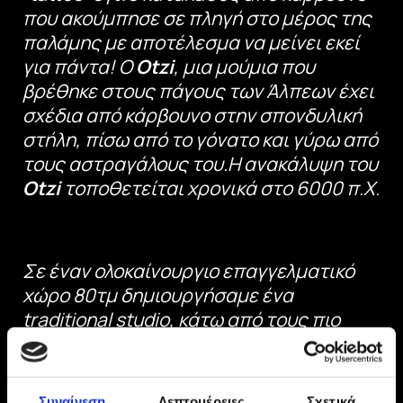
που ακούμπησε σε πληγή στο μέρος της
παλάμης με αποτέλεσμα να μείνει εκεί
για πάντα!
O
Otzi
, μια μούμια που
βρέθηκε στους πάγους των Άλπεων έχει
σχέδια από κάρβουνο στην σπονδυλική
στήλη, πίσω από το γόνατο και γύρω από
τους αστραγάλους του.
Η ανακάλυψη του
Otzi
τοποθετείται χρονικά στο 6000 π.Χ
.
Σε έναν ολοκαίνουργιο επαγγελματικό
χώρο 80τμ δημιουργήσαμε ένα
traditional studio, κάτω από τους πιο
αυστηρούς κανόνες υγιεινής. Σεβόμενοι
το traditional tattoo (τον πρόγονο όλων
των στυλ tattoo) σας μεταφέρουμε το
Συναίνεση
Λεπτομέρειες
Σχετικά